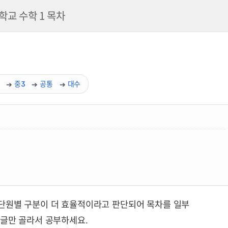
학교 수학 1 목차
중3
공통
대수
단원별 구분이 더 효율적이라고 판단되어 목차를 일부
 공식 요약 및 예제
 글만 골라서 공부하세요.