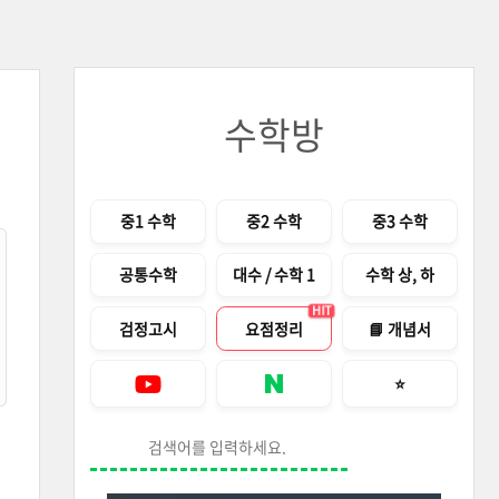
수학방
메뉴
중1 수학
중2 수학
중3 수학
공통수학
대수 / 수학 1
수학 상, 하
HIT
검정고시
요점정리
📘 개념서
즐겨찾기 안내창
⭐
Youtube
네이버 블로그