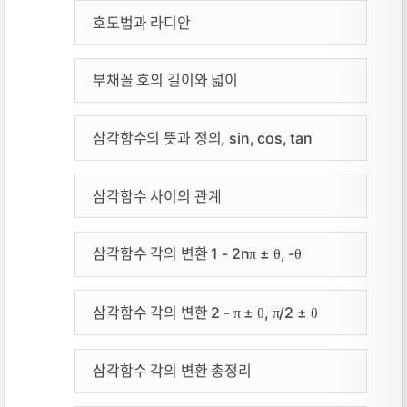
호도법과 라디안
부채꼴 호의 길이와 넓이
삼각함수의 뜻과 정의, sin, cos, tan
삼각함수 사이의 관계
삼각함수 각의 변환 1 - 2n
±
, -
π
θ
θ
삼각함수 각의 변한 2 -
±
,
/2 ±
π
θ
π
θ
삼각함수 각의 변환 총정리