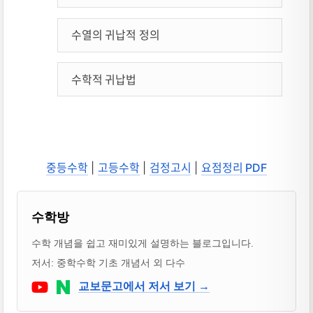
수열의 귀납적 정의
수학적 귀납법
중등수학
|
고등수학
|
검정고시
|
요점정리 PDF
블로거 & 출판 교재 소개
수학방
수학 개념을 쉽고 재미있게 설명하는 블로그입니다.
저서: 중학수학 기초 개념서 외 다수
Youtube
네이버 블로그
교보문고에서 저서 보기 →