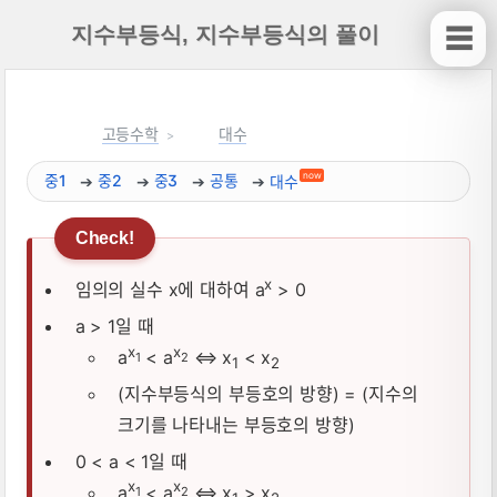
지수부등식, 지수부등식의 풀이
☰
고등수학
대수
now
중1
중2
중3
공통
대수
x
임의의 실수 x에 대하여 a
> 0
a > 1일 때
x
x
a
< a
⇔ x
< x
1
2
1
2
(지수부등식의 부등호의 방향) = (지수의
크기를 나타내는 부등호의 방향)
0 < a < 1일 때
x
x
a
< a
⇔ x
> x
1
2