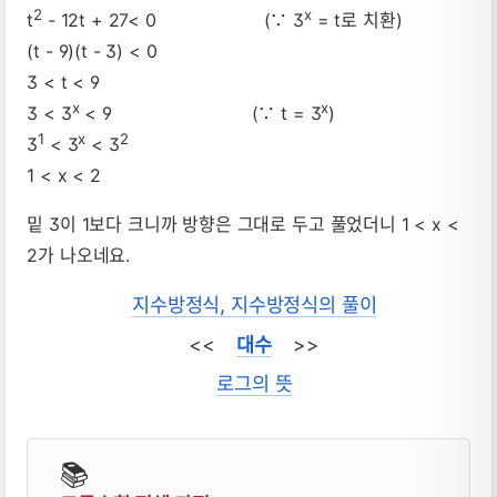
2
x
t
- 12t + 27< 0 (∵ 3
= t로 치환)
(t - 9)(t - 3) < 0
3 < t < 9
x
x
3 < 3
< 9 (∵ t = 3
)
1
x
2
3
< 3
< 3
1 < x < 2
밑 3이 1보다 크니까 방향은 그대로 두고 풀었더니 1 < x <
2가 나오네요.
지수방정식, 지수방정식의 풀이
<<
대수
>>
로그의 뜻
📚