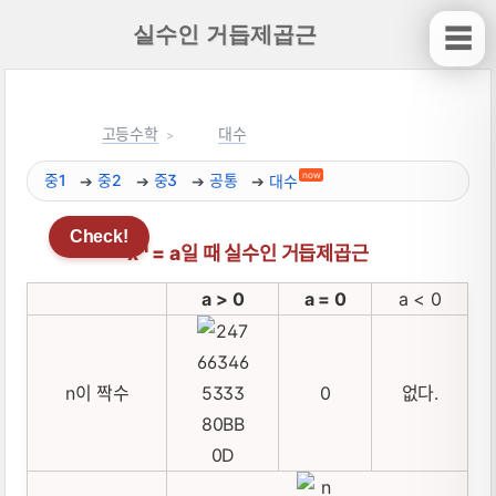
실수인 거듭제곱근
☰
고등수학
대수
now
중1
중2
중3
공통
대수
n
x
= a일 때 실수인 거듭제곱근
a > 0
a = 0
a < 0
n이 짝수
0
없다.