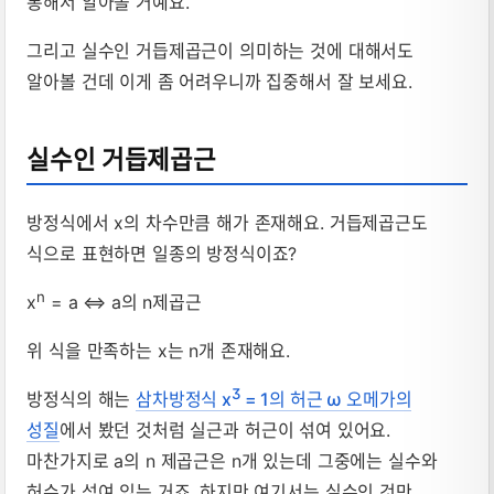
통해서 알아볼 거예요.
그리고 실수인 거듭제곱근이 의미하는 것에 대해서도
알아볼 건데 이게 좀 어려우니까 집중해서 잘 보세요.
실수인 거듭제곱근
방정식에서 x의 차수만큼 해가 존재해요. 거듭제곱근도
식으로 표현하면 일종의 방정식이죠?
n
x
= a ⇔ a의 n제곱근
위 식을 만족하는 x는 n개 존재해요.
3
방정식의 해는
삼차방정식 x
= 1의 허근 ω 오메가의
성질
에서 봤던 것처럼 실근과 허근이 섞여 있어요.
마찬가지로 a의 n 제곱근은 n개 있는데 그중에는 실수와
허수가 섞여 있는 거죠. 하지만 여기서는 실수인 것만