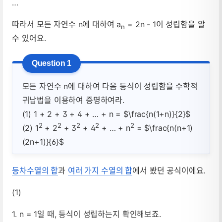
…
따라서 모든 자연수 n에 대하여 a
= 2n - 1이 성립함을 알
n
수 있어요.
모든 자연수 n에 대하여 다음 등식이 성립함을 수학적
귀납법을 이용하여 증명하여라.
(1) 1 + 2 + 3 + 4 + … + n = $\frac{n(1+n)}{2}$
2
2
2
2
2
(2) 1
+ 2
+ 3
+ 4
+ … + n
= $\frac{n(n+1)
(2n+1)}{6}$
등차수열의 합
과
여러 가지 수열의 합
에서 봤던 공식이에요.
(1)
1. n = 1일 때, 등식이 성립하는지 확인해보죠.