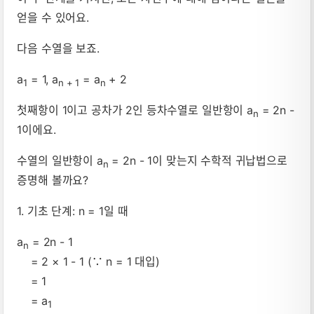
얻을 수 있어요.
다음 수열을 보죠.
a
= 1, a
= a
+ 2
1
n + 1
n
첫째항이 1이고 공차가 2인 등차수열로 일반항이 a
= 2n -
n
1이에요.
수열의 일반항이 a
= 2n - 1이 맞는지 수학적 귀납법으로
n
증명해 볼까요?
1. 기초 단계: n = 1일 때
a
= 2n - 1
n
= 2 × 1 - 1 (∵ n = 1 대입)
= 1
= a
1