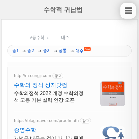
수학적 귀납법
☰
고등수학
대수
now
중1
중2
중3
공통
대수
http://m.sungji.com
광고
수학의 정석 성지닷컴
수학의정석 2022 개정 수학의정
석 고등 기본 실력 인강 오픈
https://blog.naver.com/proofmath
광고
증명수학
개념은 배우는 것이 아니라 몸에