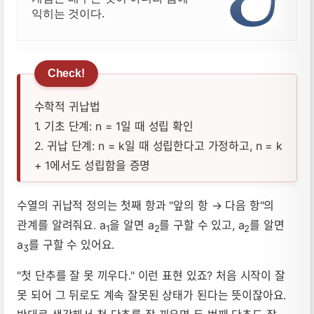
익히는 것이다.
수학적 귀납법
1. 기초 단계: n = 1일 때 성립 확인
2. 귀납 단계: n = k일 때 성립한다고 가정하고, n = k
+ 1에서도 성립함을 증명
수열의 귀납적 정의는 첫째 항과 "앞의 항 → 다음 항"의
수학적 귀납법 뜻, 성질, 공식 요약 및 예
관계를 알려줘요. a
을 알면 a
를 구할 수 있고, a
를 알면
1
2
2
a
를 구할 수 있어요.
3
"첫 단추를 잘 못 끼우다." 이런 표현 있죠? 처음 시작이 잘
못 되어 그 뒤로도 계속 잘못된 상태가 된다는 뜻이잖아요.