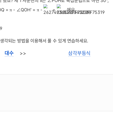
죠? 제 1 사분면의 x는 ∠POH로 육십분법으로 하면 30°,
OQ =
- ∠QOH' =
-
=
에요.
π
π
생각되는 방법을 이용해서 풀 수 있게 연습하세요.
<
대수
>>
삼각부등식