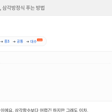
 삼각방정식 푸는 방법
now
중3
공통
대수
이에요. 삼각함수보다 어렵긴 하지만 그래도 이차,