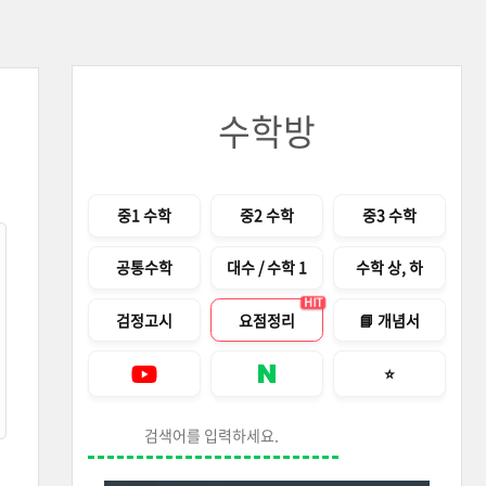
수학방
메뉴
중1 수학
중2 수학
중3 수학
공통수학
대수 / 수학 1
수학 상, 하
HIT
검정고시
요점정리
📘 개념서
즐겨찾기 안내창
⭐
Youtube
네이버 블로그