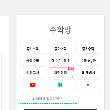
수학방
메뉴
중1 수학
중2 수학
중3 수학
공통수학
대수 / 수학 1
수학 상, 하
HIT
검정고시
요점정리
📘 개념서
즐겨찾기 안내창
⭐
Youtube
네이버 블로그