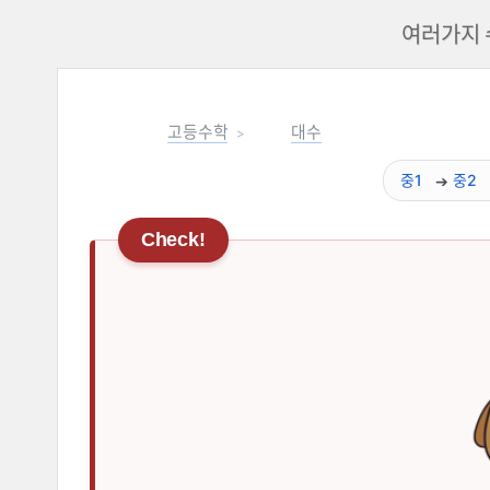
여러가지 
고등수학
대수
중1
중2