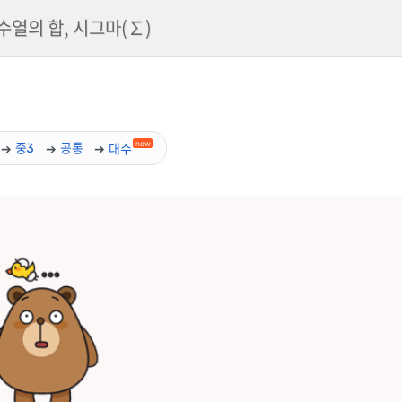
수열의 합, 시그마(∑)
now
중3
공통
대수