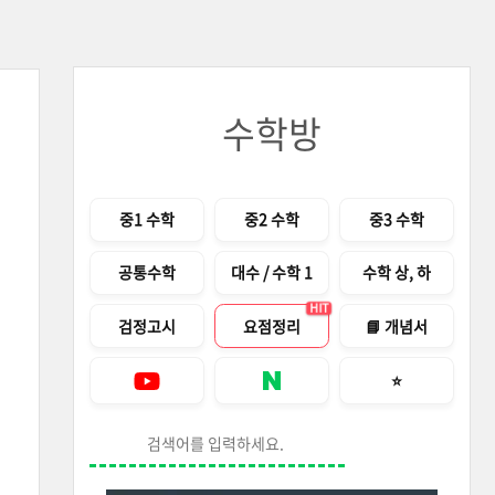
수학방
메뉴
중1 수학
중2 수학
중3 수학
공통수학
대수 / 수학 1
수학 상, 하
HIT
검정고시
요점정리
📘 개념서
즐겨찾기 안내창
⭐
Youtube
네이버 블로그