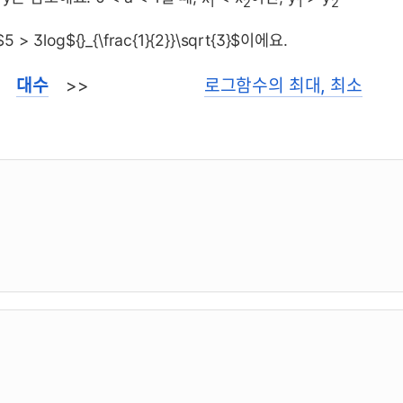
1
2
1
2
> 3log${}_{\frac{1}{2}}\sqrt{3}$이에요.
<
대수
>>
로그함수의 최대, 최소