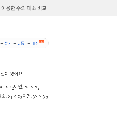
이용한 수의 대소 비교
now
중3
공통
대수
 뜻, 성질, 공식 요약 및 예제
 성질이 있어요.
x
< x
이면, y
< y
1
2
1
2
소. x
< x
이면, y
> y
1
2
1
2