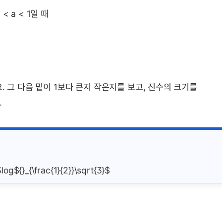
 < a < 1일 때
. 그 다음 밑이 1보다 큰지 작은지를 보고, 진수의 크기를
.
og${}_{\frac{1}{2}}\sqrt{3}$