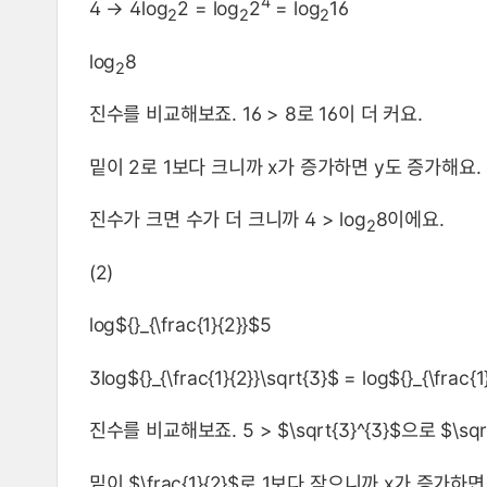
4
4 → 4log
2 = log
2
= log
16
2
2
2
log
8
2
진수를 비교해보죠. 16 > 8로 16이 더 커요.
밑이 2로 1보다 크니까 x가 증가하면 y도 증가해요. a 
진수가 크면 수가 더 크니까 4 > log
8이에요.
2
(2)
log${}_{\frac{1}{2}}$5
3log${}_{\frac{1}{2}}\sqrt{3}$ = log${}_{\frac{1
진수를 비교해보죠. 5 > $\sqrt{3}^{3}$으로 $\sqr
밑이 $\frac{1}{2}$로 1보다 작으니까 x가 증가하면 y