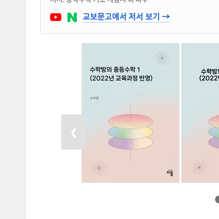
Youtube
네이버 블로그
교보문고에서 저서 보기 →
1학년 통합 개념서 구입 페이지
1학년 1학
이전 목록 보기
❮