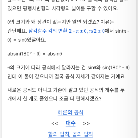
있으면 평행사변형과 사각형의 넓이를 구할 수 있어요.
의 크기와 왜 상관이 없는지만 알면 되겠죠? 이유는
θ
간단해요.
삼각함수 각의 변환 2 -
±
,
/2 ±
에서 sin(
-
π
θ
π
θ
π
) = sin
였잖아요.
θ
θ
absin(180° -
) = absin
θ
θ
의 크기에 따라 공식에서 달라지는 건 sin
와 sin(180° -
)
θ
θ
θ
인데 이 둘이 같으니까 결국 공식 자체가 같아지는 거예요.
새로운 공식도 아니고 기존에 알고 있던 공식의 개수를 두
개에서 한 개로 줄였으니 조금 더 편해지겠죠?
헤론의 공식
<<
대수
>>
합의 법칙, 곱의 법칙