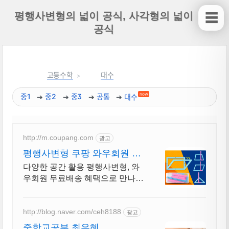
평행사변형의 넓이 공식, 사각형의 넓이
☰
공식
고등수학
대수
now
중1
중2
중3
공통
대수
http://m.coupang.com
광고
평행사변형 쿠팡 와우회원 30
일 무료반품
다양한 공간 활용 평행사변형, 와
우회원 무료배송 혜택으로 만나보
세요.
http://blog.naver.com/ceh8188
광고
중학교공부 최은혜