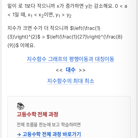
밑이 로 1보다 작으니까 x가 증가하면 y는 감소해요. 0 < a
< 1일 때, x
< x
이면, y
> y
1
2
1
2
지수가 크면 수가 더 작으니까 $\left(\frac{1}
{3}\right)^{2}$ > $\left(\frac{1}{27}\right)^{\frac{8}
{9}}$ 이에요.
지수함수 그래프의 평행이동과 대칭이동
<<
대수
>>
지수함수의 최대 최소
📚
고등수학 전체 과정
전체 흐름을 한눈에 보고 학습하려면
→ 고등수학 전체 과정 바로가기