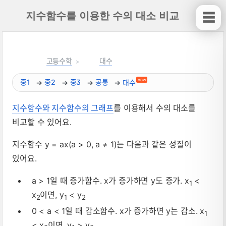
지수함수를 이용한 수의 대소 비교
☰
고등수학
대수
now
중1
중2
중3
공통
대수
지수함수와 지수함수의 그래프
를 이용해서 수의 대소를
지수함수를 이용한 수의 대소 비교 뜻, 성
비교할 수 있어요.
지수함수 y = ax(a > 0, a ≠ 1)는 다음과 같은 성질이
있어요.
a > 1일 때 증가함수. x가 증가하면 y도 증가. x
<
1
x
이면, y
< y
2
1
2
0 < a < 1일 때 감소함수. x가 증가하면 y는 감소. x
1
< x
이면, y
> y