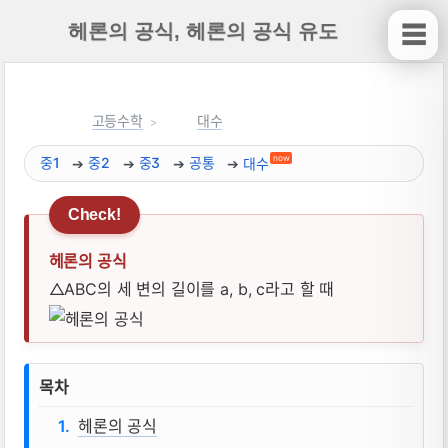
헤론의 공식, 헤론의 공식 유도
☰
고등수학
대수
now
중1
중2
중3
공통
대수
헤론의 공식
△ABC의 세 변의 길이를 a, b, c라고 할 때
헤론의 공식, 헤론의 공식 유도 뜻, 성질,
목차
헤론의 공식