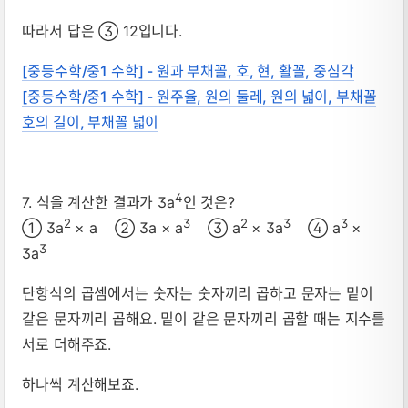
따라서 답은 ③ 12입니다.
[중등수학/중1 수학] - 원과 부채꼴, 호, 현, 활꼴, 중심각
[중등수학/중1 수학] - 원주율, 원의 둘레, 원의 넓이, 부채꼴
호의 길이, 부채꼴 넓이
4
7. 식을 계산한 결과가 3a
인 것은?
2
3
2
3
3
① 3a
× a ② 3a × a
③ a
× 3a
④ a
×
3
3a
단항식의 곱셈에서는 숫자는 숫자끼리 곱하고 문자는 밑이
같은 문자끼리 곱해요. 밑이 같은 문자끼리 곱할 때는 지수를
서로 더해주죠.
하나씩 계산해보죠.