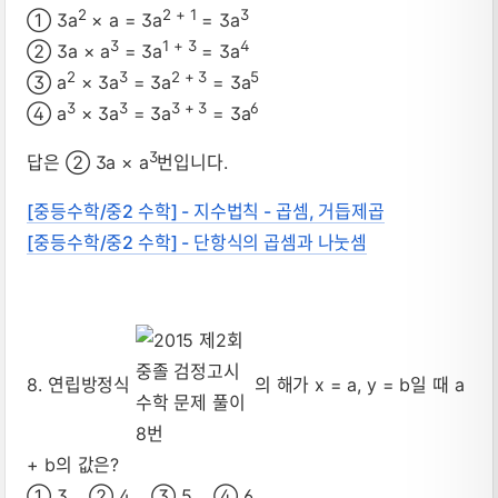
2
2 + 1
3
① 3a
× a = 3a
= 3a
3
1 + 3
4
② 3a × a
= 3a
= 3a
2
3
2 + 3
5
③ a
× 3a
= 3a
= 3a
3
3
3 + 3
6
④ a
× 3a
= 3a
= 3a
3
답은 ② 3a × a
번입니다.
[중등수학/중2 수학] - 지수법칙 - 곱셈, 거듭제곱
[중등수학/중2 수학] - 단항식의 곱셈과 나눗셈
8. 연립방정식
의 해가 x = a, y = b일 때 a
+ b의 값은?
① 3 ② 4 ③ 5 ④ 6