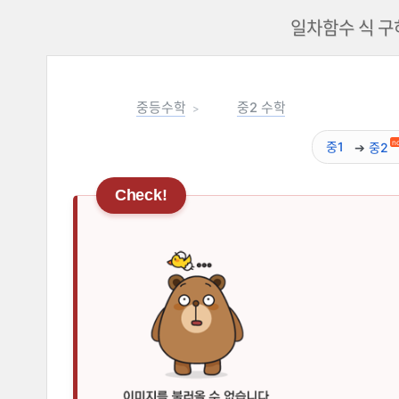
일차함수 식 구
중등수학
중2 수학
n
중1
중2