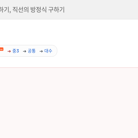
하기, 직선의 방정식 구하기
ow
중3
공통
대수