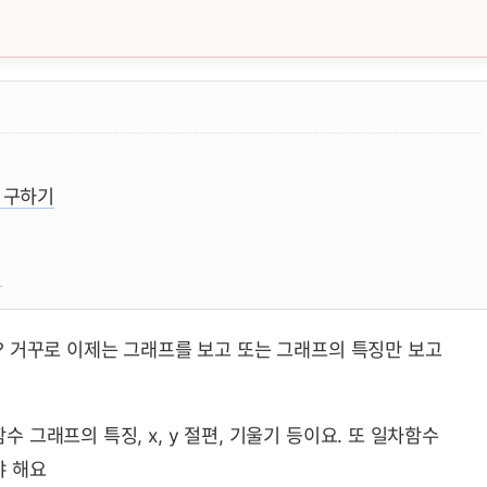
식 구하기 뜻, 성질, 공식 요약 및 예제
 구하기
기
? 거꾸로 이제는 그래프를 보고 또는 그래프의 특징만 보고
그래프의 특징, x, y 절편, 기울기 등이요. 또 일차함수
야 해요