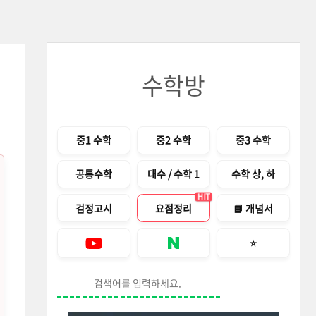
수학방
메뉴
중1 수학
중2 수학
중3 수학
공통수학
대수 / 수학 1
수학 상, 하
HIT
검정고시
요점정리
📘 개념서
즐겨찾기 안내창
⭐
Youtube
네이버 블로그