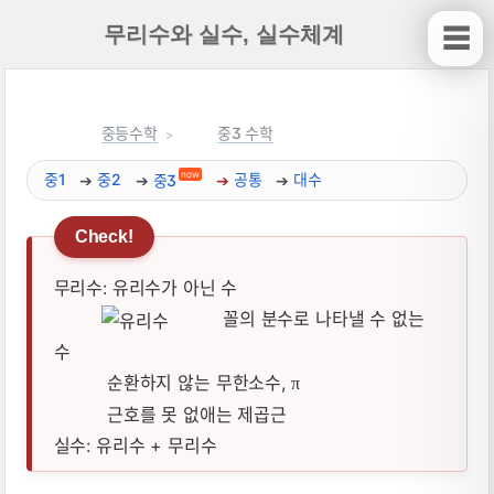
무리수와 실수, 실수체계
☰
중등수학
중3 수학
now
중1
중2
중3
공통
대수
무리수: 유리수가 아닌 수
꼴의 분수로 나타낼 수 없는
수
순환하지 않는 무한소수,
π
근호를 못 없애는 제곱근
실수: 유리수 + 무리수