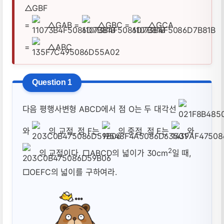
△GBF
=
△GAB =
△GBC =
△GCA
=
△ABC
다음 평행사변형 ABCD에서 점 O는 두 대각선
와
의 교점, 점 F는
의 중점, 점 E는
와
2
의 교점이다. □ABCD의 넓이가 30cm
일 때,
□OEFC의 넓이를 구하여라.