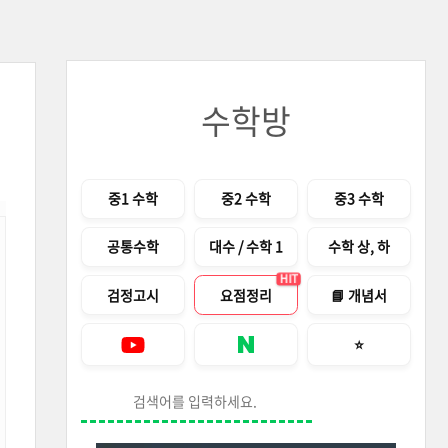
수학방
메뉴
중1 수학
중2 수학
중3 수학
공통수학
대수 / 수학 1
수학 상, 하
HIT
검정고시
요점정리
📘 개념서
즐겨찾기 안내창
⭐
Youtube
네이버 블로그