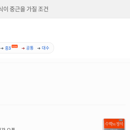
이 중근을 가질 조건
now
중3
공통
대수
인강 오픈