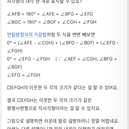
사각형의 내각 한 개로 표시할 수 있죠?
∠AFB = 180° = ∠AFE + ∠BFG + ∠EFG
∠BGC = 180° = ∠BGF + ∠CGH + ∠FGH
연립방정식의 가감법
처럼 두 식을 변변 빼보면
0° = (∠AFE - ∠CGH) + (∠BFG - ∠BGF) + (∠EFG -
∠FGH)
0° = ∠EFG - ∠FGH (∵ ∠AEF = ∠CGH, ∠BFG =
∠BGF)
∠EFG = ∠FGH
□EFGH의 이웃한 두 각의 크기가 같다는 걸 알 수 있어요.
결국 □EFGH는 이웃한 두 각의 크기가 같은
평행사변형으로 직사각형이라는 걸 알 수 있지요.
그림으로 설명하면 쉬운데 말로 설명하려니 정말 어렵네요.
아래는 다른 설명이니까 위의 내용이 이해하기 어려우면