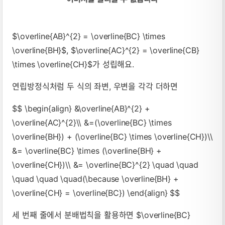
$\overline{AB}^{2} = \overline{BC} \times
\overline{BH}$, $\overline{AC}^{2} = \overline{CB}
\times \overline{CH}$가 성립해요.
연립방정식처럼 두 식의 좌변, 우변을 각각 더하면
$$ \begin{align} &\overline{AB}^{2} +
\overline{AC}^{2}\\ &=(\overline{BC} \times
\overline{BH}) + (\overline{BC} \times \overline{CH})\\
&= \overline{BC} \times (\overline{BH} +
\overline{CH})\\ &= \overline{BC}^{2} \quad \quad
\quad \quad \quad(\because \overline{BH} +
\overline{CH} = \overline{BC}) \end{align} $$
세 번째 줄에서 분배법칙을 활용하면 $\overline{BC}