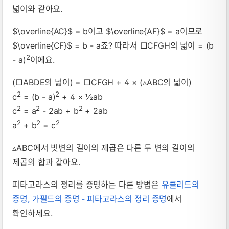
넓이와 같아요.
$\overline{AC}$ = b이고 $\overline{AF}$ = a이므로
$\overline{CF}$ = b - a죠? 따라서 □CFGH의 넓이 = (b
2
- a)
이에요.
(□ABDE의 넓이) = □CFGH + 4 × (▵ABC의 넓이)
2
2
c
= (b - a)
+ 4 × ½ab
2
2
2
c
= a
- 2ab + b
+ 2ab
2
2
2
a
+ b
= c
▵ABC에서 빗변의 길이의 제곱은 다른 두 변의 길이의
제곱의 합과 같아요.
피타고라스의 정리를 증명하는 다른 방법은
유클리드의
증명, 가필드의 증명 - 피타고라스의 정리 증명
에서
확인하세요.