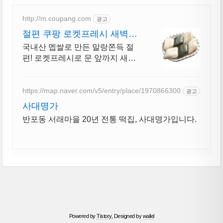
http://m.coupang.com
광고
절편 쿠팡 로켓프레시 새벽배
송
국내산 멥쌀로 만든 말랑쫀득 절
편! 로켓프레시로 문 앞까지 새벽
배송. 해동만 하면 갓 만든 듯! 쫀
득한 절편으로 온가족 간식 든든
히.
https://map.naver.com/v5/entry/place/1970866300
광고
사대명가
반포동 서래마을 20년 전통 떡집, 사대명가입니다.
Powered by
Tistory
, Designed by
wallel