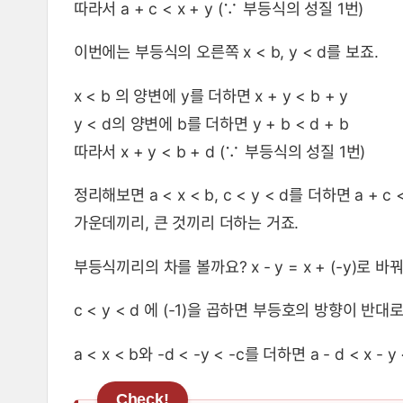
따라서 a + c < x + y (∵ 부등식의 성질 1번)
이번에는 부등식의 오른쪽 x < b, y < d를 보죠.
x < b 의 양변에 y를 더하면 x + y < b + y
y < d의 양변에 b를 더하면 y + b < d + b
따라서 x + y < b + d (∵ 부등식의 성질 1번)
정리해보면 a < x < b, c < y < d를 더하면 a + 
가운데끼리, 큰 것끼리 더하는 거죠.
부등식끼리의 차를 볼까요? x - y = x + (-y)로 
c < y < d 에 (-1)을 곱하면 부등호의 방향이 반대로 
a < x < b와 -d < -y < -c를 더하면 a - d < x - y