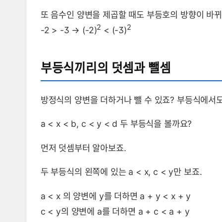
또 음수인 양변을 제곱할 때도 부등호의 방향이 바뀌
2
2
-2 > -3 → (-2)
< (-3)
부등식끼리의 덧셈과 뺄셈
방정식의 양변을 더하거나 뺄 수 있죠? 부등식에서도
a < x < b, c < y < d 두 부등식을 볼까요?
먼저 덧셈부터 알아보죠.
두 부등식의 왼쪽에 있는 a < x, c < y만 보죠.
a < x 의 양변에 y를 더하면 a + y < x + y
c < y의 양변에 a를 더하면 a + c < a + y