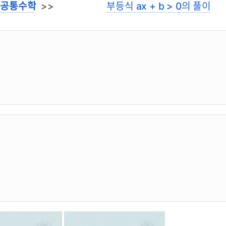
<
공통수학
>>
부등식 ax + b > 0의 풀이
기 개념서 구입 페이지
1학년 2학기 개념서 구입 페이지