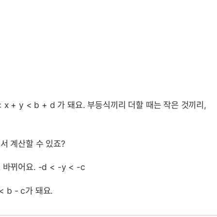
c < x + y < b + d 가 돼요. 부등식끼리 더할 때는 작은 것끼리,
바꿔서 계산할 수 있죠?
바뀌어요. -d < -y < -c
 < b - c가 돼요.