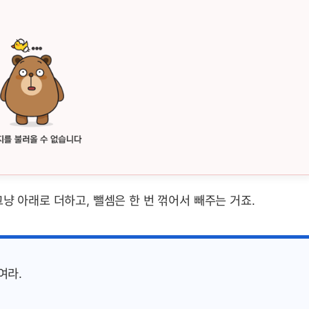
냥 아래로 더하고, 뺄셈은 한 번 꺾어서 빼주는 거죠.
하여라.