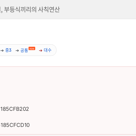
, 부등식끼리의 사칙연산
now
중3
공통
대수