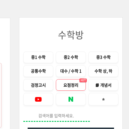
수학방
메뉴
중1 수학
중2 수학
중3 수학
공통수학
대수 / 수학 1
수학 상, 하
HIT
검정고시
요점정리
📘 개념서
즐겨찾기 안내창
⭐
Youtube
네이버 블로그