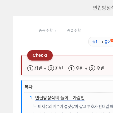
연립방정식
중등수학
중2 수학
n
중1
중2
① 좌변 + ② 좌변 = ① 우변 + ② 우변
연립방정식의 풀이법 - 가감법 1 
목차
연립방정식의 풀이 - 가감법
미지수의 계수가 절댓값이 같고 부호가 반대일 때 