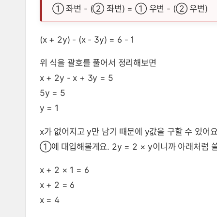
① 좌변 - (② 좌변) = ① 우변 - (② 우변)
(x + 2y) - (x - 3y) = 6 - 1
위 식을 괄호를 풀어서 정리해보면
x + 2y - x + 3y = 5
5y = 5
y = 1
x가 없어지고 y만 남기 때문에 y값을 구할 수 있어요
①에 대입해볼게요. 2y = 2 × y이니까 아래처럼 쓸
x + 2 × 1 = 6
x + 2 = 6
x = 4