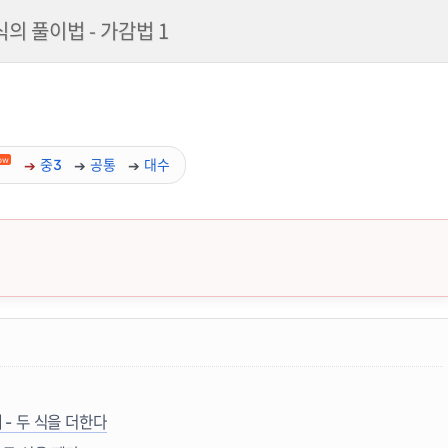
의 풀이법 - 가감법 1
ow
중3
공통
대수
뜻, 성질, 공식 요약 및 예제
- 두 식을 더한다