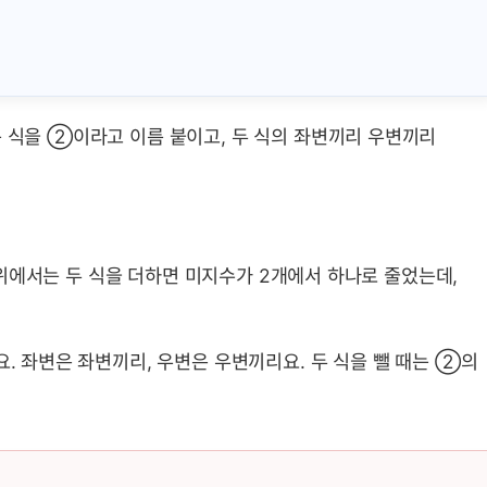
는 식을 ②이라고 이름 붙이고, 두 식의 좌변끼리 우변끼리
죠? 위에서는 두 식을 더하면 미지수가 2개에서 하나로 줄었는데,
요. 좌변은 좌변끼리, 우변은 우변끼리요. 두 식을 뺄 때는 ②의