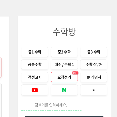
수학방
메뉴
중1 수학
중2 수학
중3 수학
공통수학
대수 / 수학 1
수학 상, 하
HIT
검정고시
요점정리
📘 개념서
즐겨찾기 안내창
⭐
Youtube
네이버 블로그