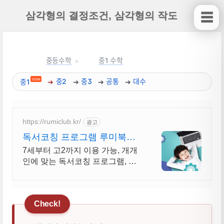
삼각형의 결정조건, 삼각형의 작도
☰
중등수학
중1 수학
now
중1
중2
중3
공통
대수
https://rumiclub.kr/
광고
독서코칭 프로그램 루미북클
럽 AI 문해력 향상 프로그램
7세부터 고2까지 이용 가능, 개개
인에 맞는 독서코칭 프로그램, 문
해력 UP 독서코칭+문해력 전문프
로그램