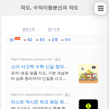
작도, 수직이등분선의 작도
☰
중등수학
중1 수학
now
중1
중2
중3
공통
대수
https://djsoma.somai.co.kr/
광고
소마 사고력 수학 신길 창의사
고력부터 문제해결력까지
유치~초등 맞춤 지도, 기본 개념부
터 심화 원리까지! 신길동 사고력
수학 학원
https://m.department.lotteon.com
광고
라스트 역시즌 위크 패딩 최대
74% 할인
캐나다구스, 파라점퍼스 중복 할