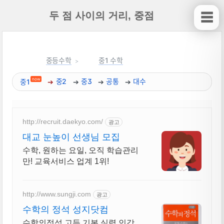
두 점 사이의 거리, 중점
☰
중등수학
중1 수학
now
중1
중2
중3
공통
대수
http://recruit.daekyo.com/
광고
대교 눈높이 선생님 모집
수학, 원하는 요일, 오직 학습관리
만! 교육서비스 업계 1위!
http://www.sungji.com
광고
수학의 정석 성지닷컴
수학의정석 고등 기본,실력 인강