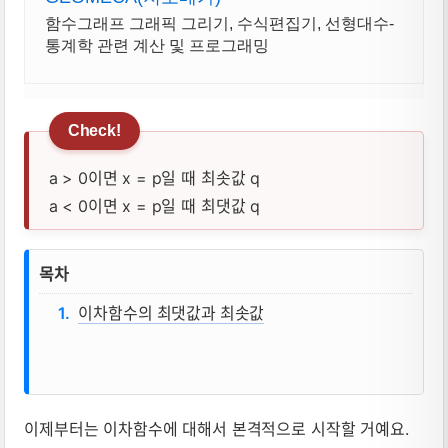
함수그래프 그래픽 그리기, 수식편집기, 선형대수-
통계학 관련 계산 및 프로그래밍
a > 0이면 x = p일 때 최솟값 q
a < 0이면 x = p일 때 최댓값 q
이차함수의 최댓값과 최솟값, 이차함수의 
목차
이차함수의 최댓값과 최솟값
이제부터는 이차함수에 대해서 본격적으로 시작할 거예요.