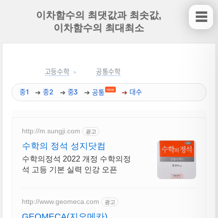
이차함수의 최댓값과 최솟값,
☰
이차함수의 최대최소
고등수학
공통수학
now
중1
중2
중3
공통
대수
http://m.sungji.com
광고
수학의 정석 성지닷컴
수학의정석 2022 개정 수학의정
석 고등 기본 실력 인강 오픈
http://www.geomeca.com
광고
GEOMECA(지오메카)