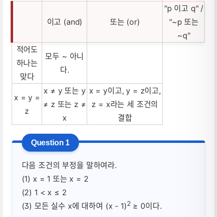
"p 이고 q" /
이고 (and)
또는 (or)
"~p 또는
~q"
적어도
모두 ~ 아니
하나는
다.
맞다
x ≠ y 또는 y
x = y이고, y = z이고,
x = y =
≠ z 또는 z ≠
z = x라는 세 조건의
z
x
결합
다음 조건의 부정을 말하여라.
(1) x = 1 또는 x = 2
(2) 1 < x ≤ 2
2
(3) 모든 실수 x에 대하여 (x - 1)
≥ 0이다.