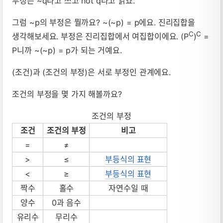
부정은 ~q라고 쓰고 not q라고 읽죠.
그럼 ~p의 부정은 뭘까요? ~(~p) = p에요. 진리집합을
C
C
생각해보세요. 부정은 진리집합에서 여집합이에요. (P
)
=
P니까 ~(~p) = p가 되는 거예요.
(조건)과 (조건의 부정)은 서로 부정인 관계에요.
조건의 부정을 몇 가지 해볼까요?
조건의 부정
조건
조건의 부정
비고
=
≠
>
≤
부등식의 표현
<
≥
부등식의 표현
짝수
홀수
자연수일 때
양수
0과 음수
유리수
무리수