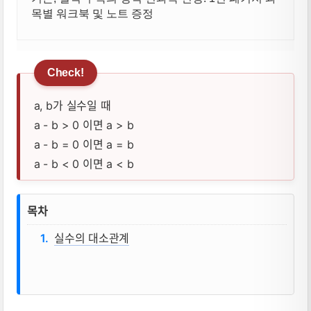
목별 워크북 및 노트 증정
a, b가 실수일 때
a - b > 0 이면 a > b
a - b = 0 이면 a = b
a - b < 0 이면 a < b
실수의 대소관계, 실수의 크기비교 뜻, 성
목차
실수의 대소관계