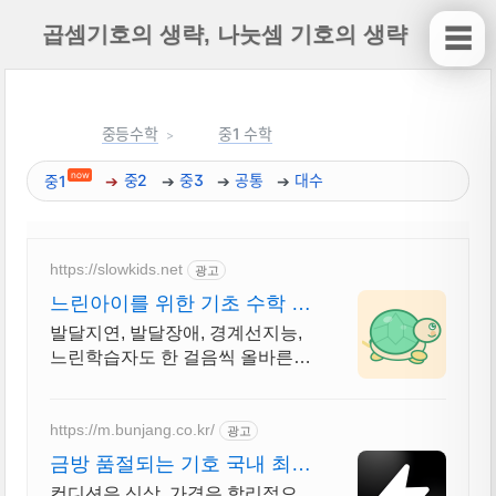
곱셈기호의 생략, 나눗셈 기호의 생략
☰
중등수학
중1 수학
now
중1
중2
중3
공통
대수
https://slowkids.net
광고
느린아이를 위한 기초 수학 직
접 교육 경험으로 만든 앱
발달지연, 발달장애, 경계선지능,
느린학습자도 한 걸음씩 올바른
방향으로 나아가요 일반 학습도구
가 너무 양이 많고 빠르게 진행된
다면
https://m.bunjang.co.kr/
광고
금방 품절되는 기호 국내 최대
브랜드 중고거래
컨디션은 신상, 가격은 합리적으