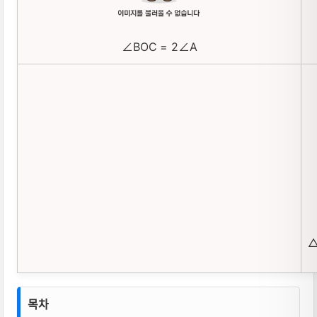
∠BOC = 2∠A
△
삼각형의 외심과 내심, 삼각형의 내심과 외
목차