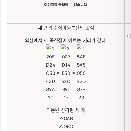
세 변의 수직이등분선의 교점
내
외심에서 세 꼭짓점에 이르는 거리가 같다.
=
=
이등변 삼각형 세 개
△OAB
△OBC