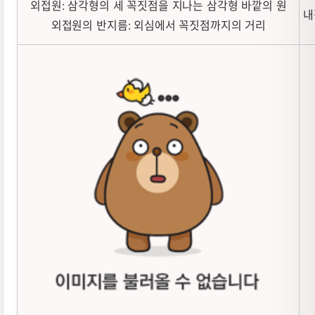
외접원: 삼각형의 세 꼭짓점을 지나는 삼각형 바깥의 원
내
외접원의 반지름: 외심에서 꼭짓점까지의 거리