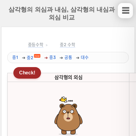
삼각형의 외심과 내심, 삼각형의 내심과
☰
외심 비교
중등수학
중2 수학
now
중1
중2
중3
공통
대수
삼각형의 외심