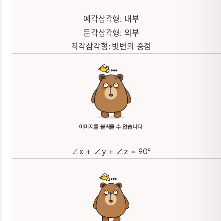
예각삼각형: 내부
둔각삼각형: 외부
직각삼각형: 빗변의 중점
∠x + ∠y + ∠z = 90°