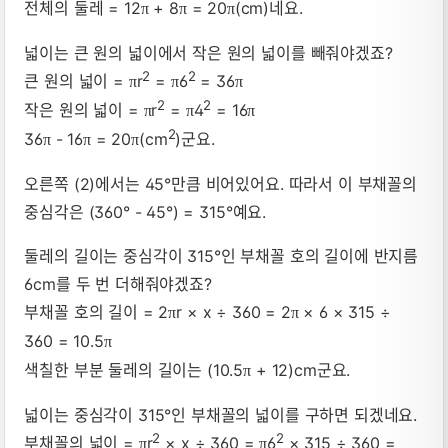
전체의 둘레 = 12
+ 8
= 20
(cm)네요.
π
π
π
넓이는 큰 원의 넓이에서 작은 원의 넓이를 빼줘야겠죠?
2
2
큰 원의 넓이 =
r
=
6
= 36
π
π
π
2
2
작은 원의 넓이 =
r
=
4
= 16
π
π
π
2
36
- 16
= 20
(cm
)군요.
π
π
π
오른쪽 (2)에서는 45°만큼 비어있어요. 따라서 이 부채꼴의
중심각은 (360° - 45°) = 315°예요.
둘레의 길이는 중심각이 315°인 부채꼴 호의 길이에 반지름
6cm를 두 번 더해줘야겠죠?
부채꼴 호의 길이 = 2
r × x ÷ 360 = 2
× 6 × 315 ÷
π
π
360 = 10.5
π
색칠한 부분 둘레의 길이는 (10.5
+ 12)cm군요.
π
넓이는 중심각이 315°인 부채꼴의 넓이를 구하면 되겠네요.
2
2
부채꼴의 넓이 =
r
× x ÷ 360 =
6
× 315 ÷ 360 =
π
π