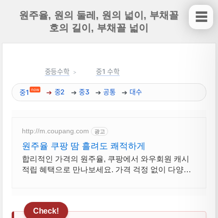
원주율, 원의 둘레, 원의 넓이, 부채꼴
☰
호의 길이, 부채꼴 넓이
중등수학
중1 수학
now
중1
중2
중3
공통
대수
http://m.coupang.com
광고
원주율 쿠팡 땀 흘려도 쾌적하게
합리적인 가격의 원주율, 쿠팡에서 와우회원 캐시
적립 혜택으로 만나보세요. 가격 걱정 없이 다양한
티셔츠 와우회원 무료배송으로 부담없이 경험하세
요.