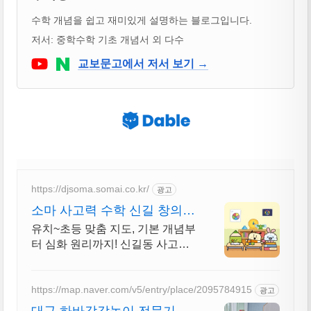
수학 개념을 쉽고 재미있게 설명하는 블로그입니다.
저서: 중학수학 기초 개념서 외 다수
Youtube
네이버 블로그
교보문고에서 저서 보기 →
https://djsoma.somai.co.kr/
광고
소마 사고력 수학 신길 창의사
고력부터 문제해결력까지
유치~초등 맞춤 지도, 기본 개념부
터 심화 원리까지! 신길동 사고력
수학 학원
https://map.naver.com/v5/entry/place/2095784915
광고
대구 하바감각놀이 전문기관