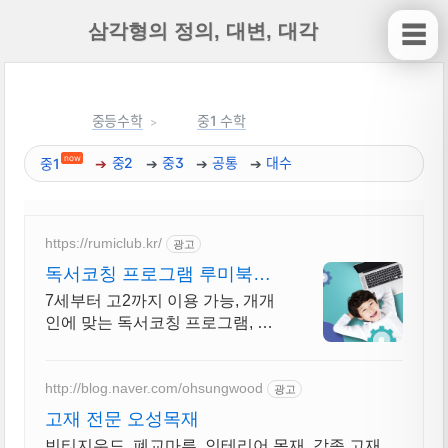
삼각형의 정의, 대변, 대각
☰
중등수학
중1 수학
now
중1
중2
중3
공통
대수
https://rumiclub.kr/
광고
독서코칭 프로그램 루미북클
럽 새입시에 맞는 프로그램운
7세부터 고2까지 이용 가능, 개개
영!
인에 맞는 독서코칭 프로그램, 문
해력 UP 무작정 책 읽는 프로그램
이 아닌, 진정한 책읽기 프로그램
인 루미북클럽!
http://blog.naver.com/ohsungwood
광고
고재 전문 오성목재
빈티지우드, 폐교마루, 인테리어 목재, 각종 고재,