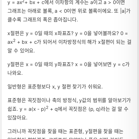
2
y = ax
+ bx + c에서 이차항의 계수는 a이고 a > 0이면
그래프는 아래로 볼록, a < 0이면 위로 볼록이에요. 또 |a|가
클수록 그래프의 폭은 좁아집니다.
x절편은 y = 0일 때의 x좌표죠? y = 0을 넣어볼까요? 0 =
2
ax
+ bx + c가 되어서 이차방정식의 해가 x절편이 되는 걸
알 수 있어요.
y절편은 x = 0일 때의 y좌표죠? x = 0을 넣어보면 y = c가
나와요.
일반형은 표준형보다 x, y 절편 찾기가 쉬워요.
표준형은 꼭짓점이나 축의 방정식, y값의 범위를 알아보기가
2
쉽죠. y = a(x - p)
+ q에서 꼭짓점은 (p, q)라는 걸 알 수
있잖아요.
그러니까 꼭짓점을 찾을 때는 표준형, y절편을 찾을 때는