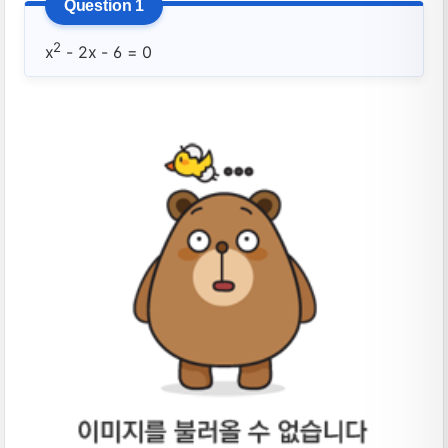
2
x
- 2x - 6 = 0