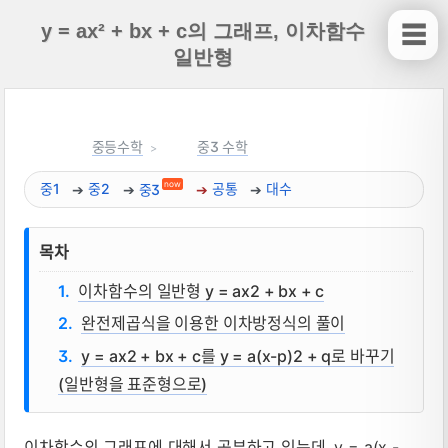
y = ax² + bx + c의 그래프, 이차함수
☰
일반형
중등수학
중3 수학
now
중1
중2
중3
공통
대수
목차
이차함수의 일반형 y = ax2 + bx + c
완전제곱식을 이용한 이차방정식의 풀이
y = ax2 + bx + c를 y = a(x-p)2 + q로 바꾸기
(일반형을 표준형으로)
이차함수의 그래프에 대해서 공부하고 있는데, y = a(x -