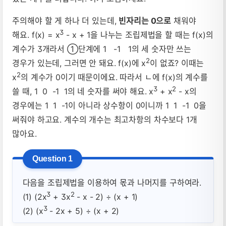
주의해야 할 게 하나 더 있는데,
빈자리는 0으로
채워야
3
해요. f(x) = x
- x + 1을 나누는 조립제법을 할 때는 f(x)의
계수가 3개라서 ①단계에 1 -1 1의 세 숫자만 쓰는
2
경우가 있는데, 그러면 안 돼요. f(x)에 x
이 없죠? 이때는
2
x
의 계수가 0이기 때문이에요. 따라서 ㄴ에 f(x)의 계수를
3
2
쓸 때, 1 0 -1 1의 네 숫자를 써야 해요. x
+ x
- x의
경우에는 1 1 -1이 아니라 상수항이 0이니까 1 1 -1 0을
써줘야 하고요. 계수의 개수는 최고차항의 차수보다 1개
많아요.
다음을 조립제법을 이용하여 몫과 나머지를 구하여라.
3
2
(1) (2x
+ 3x
- x - 2) ÷ (x + 1)
3
(2) (x
- 2x + 5) ÷ (x + 2)