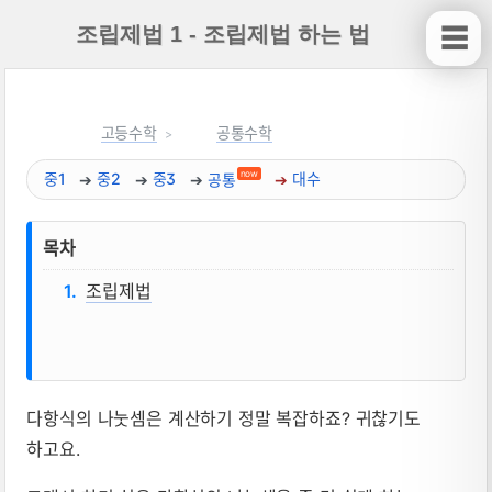
조립제법 1 - 조립제법 하는 법
☰
고등수학
공통수학
now
중1
중2
중3
공통
대수
목차
조립제법
다항식의 나눗셈은 계산하기 정말 복잡하죠? 귀찮기도
조립제법 1 - 조립제법 하는 법 뜻, 성질,
하고요.