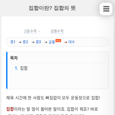
집합이란? 집합의 뜻
☰
고등수학
공통수학
now
중1
중2
중3
공통
대수
목차
집합
체육 시간에 한 사람도 빠짐없이 모두 운동장으로 집합!
집합이란? 집합의 뜻 뜻, 성질, 공식 요약
집합
이라는 말 많이 들어본 말이죠. 집합이 뭐죠? 바로