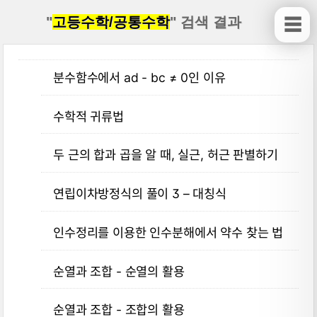
"
고등수학/공통수학
" 검색 결과
☰
분수함수에서 ad - bc ≠ 0인 이유
수학적 귀류법
두 근의 합과 곱을 알 때, 실근, 허근 판별하기
연립이차방정식의 풀이 3 – 대칭식
인수정리를 이용한 인수분해에서 약수 찾는 법
순열과 조합 - 순열의 활용
순열과 조합 - 조합의 활용