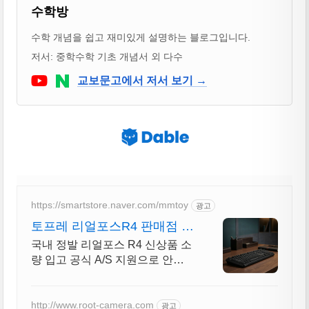
블로거 & 출판 교재 소개
수학방
수학 개념을 쉽고 재미있게 설명하는 블로그입니다.
저서: 중학수학 기초 개념서 외 다수
Youtube
네이버 블로그
교보문고에서 저서 보기 →
https://smartstore.naver.com/mmtoy
광고
토프레 리얼포스R4 판매점 하
이엔드 키보드 편집샵
국내 정발 리얼포스 R4 신상품 소
량 입고 공식 A/S 지원으로 안심
구매하세요
http://www.root-camera.com
광고