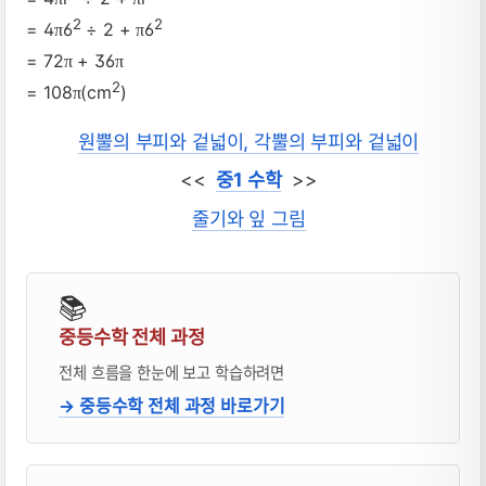
2
2
= 4
6
÷ 2 +
6
π
π
= 72
+ 36
π
π
2
= 108
(cm
)
π
원뿔의 부피와 겉넓이, 각뿔의 부피와 겉넓이
<<
중1 수학
>>
줄기와 잎 그림
📚
중등수학 전체 과정
전체 흐름을 한눈에 보고 학습하려면
→ 중등수학 전체 과정 바로가기