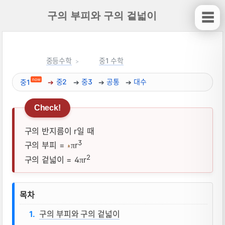
구의 부피와 구의 겉넓이
☰
중등수학
중1 수학
now
중1
중2
중3
공통
대수
구의 반지름이 r일 때
3
구의 부피 =
r
π
2
구의 겉넓이 = 4
r
π
구의 부피와 구의 겉넓이 뜻, 성질, 공식 
목차
구의 부피와 구의 겉넓이