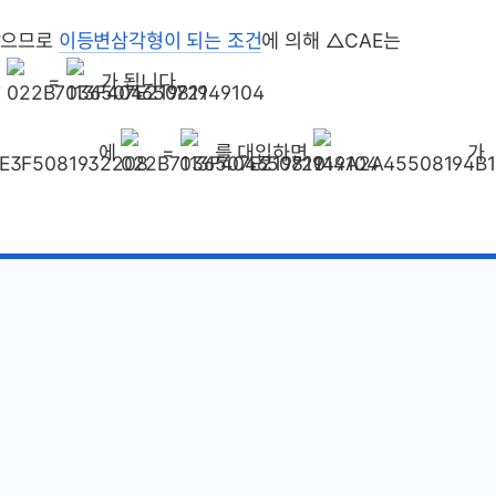
 같으므로
이등변삼각형이 되는 조건
에 의해 △CAE는
로
=
가 됩니다.
에
=
를 대입하면
가