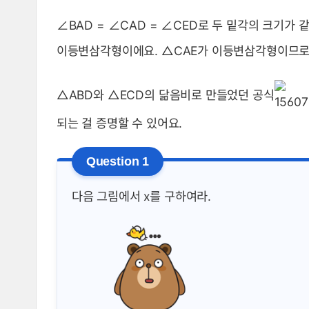
∠BAD = ∠CAD = ∠CED로 두 밑각의 크기가
이등변삼각형이에요. △CAE가 이등변삼각형이므
△ABD와 △ECD의 닮음비로 만들었던 공식
되는 걸 증명할 수 있어요.
다음 그림에서 x를 구하여라.