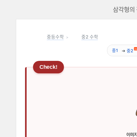
삼각형의 
중등수학
중2 수학
n
중1
중2