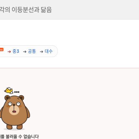
각의 이등분선과 닮음
ow
중3
공통
대수