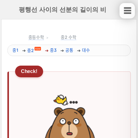
평행선 사이의 선분의 길이의 비
☰
중등수학
중2 수학
now
중1
중2
중3
공통
대수