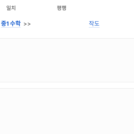
일치
평행
<
중1 수학
>>
작도