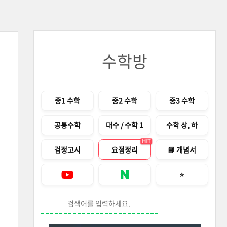
수학방
메뉴
중1 수학
중2 수학
중3 수학
공통수학
대수 / 수학 1
수학 상, 하
HIT
검정고시
요점정리
📘 개념서
즐겨찾기 안내창
⭐
Youtube
네이버 블로그