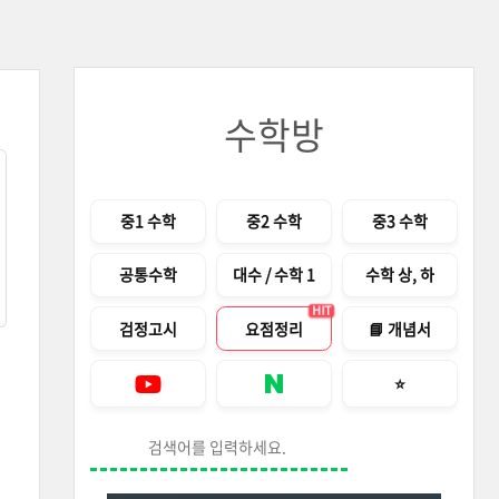
수학방
메뉴
중1 수학
중2 수학
중3 수학
공통수학
대수 / 수학 1
수학 상, 하
HIT
검정고시
요점정리
📘 개념서
즐겨찾기 안내창
⭐
Youtube
네이버 블로그